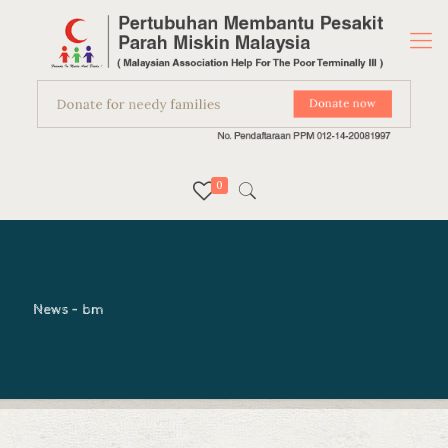
0
News – bm