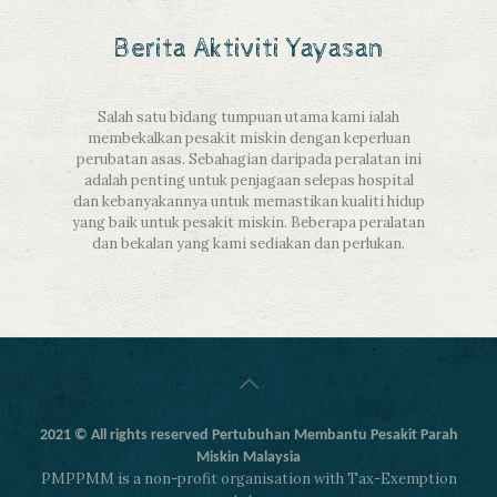
Berita Aktiviti Yayasan
Salah satu bidang tumpuan utama kami ialah
membekalkan pesakit miskin dengan keperluan
perubatan asas. Sebahagian daripada peralatan ini
adalah penting untuk penjagaan selepas hospital
dan kebanyakannya untuk memastikan kualiti hidup
yang baik untuk pesakit miskin. Beberapa peralatan
dan bekalan yang kami sediakan dan perlukan.
2021
©
All rights reserved Pertubuhan Membantu Pesakit Parah
Miskin Malaysia
PMPPMM is a non-profit organisation with Tax-Exemption