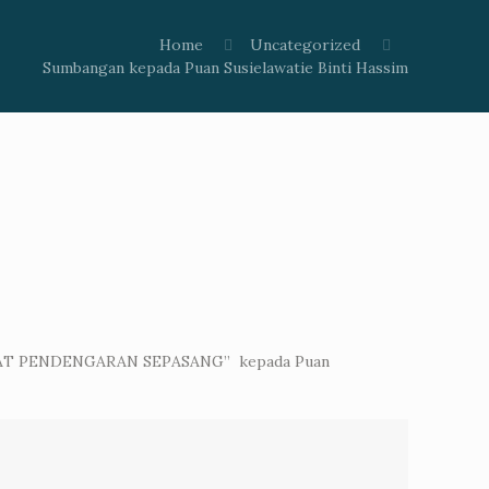
Home
Uncategorized
Sumbangan kepada Puan Susielawatie Binti Hassim
n ‘ALAT PENDENGARAN SEPASANG” kepada Puan