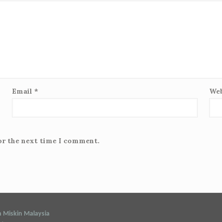
Email
*
Web
or the next time I comment.
h Miskin Malaysia