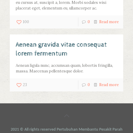
eu cursus at, suscipit a, lorem. Morbi sodales wisi
placerat eget, elementum eu, ullamcorper ac.
100
0
Read more
Aenean gravida vitae consequat
lorem fermentum
Aenean ligula nunc, accumsan quam, lobortis fringilla,
massa. Maecenas pellentesque dolor.
23
0
Read more
2021
©
All rights reserved Pertubuhan Membantu Pesakit Parah